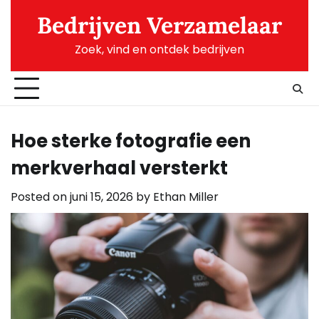
Skip
Bedrijven Verzamelaar
to
content
Zoek, vind en ontdek bedrijven
Hoe sterke fotografie een
merkverhaal versterkt
Posted on
juni 15, 2026
by
Ethan Miller