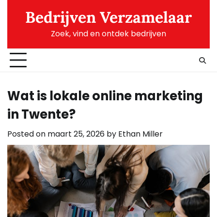
Skip
Bedrijven Verzamelaar
to
content
Zoek, vind en ontdek bedrijven
Wat is lokale online marketing
in Twente?
Posted on
maart 25, 2026
by
Ethan Miller