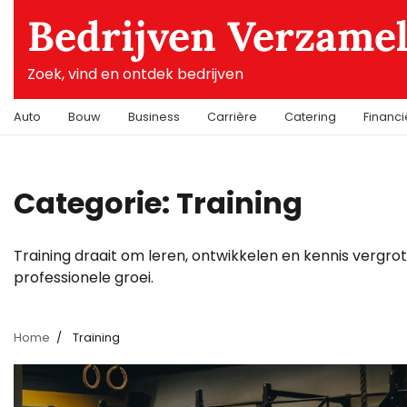
Skip
Bedrijven Verzame
to
content
Zoek, vind en ontdek bedrijven
Auto
Bouw
Business
Carrière
Catering
Financ
Categorie:
Training
Training draait om leren, ontwikkelen en kennis vergrote
professionele groei.
Home
Training