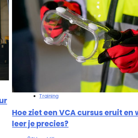
Training
ur
Hoe ziet een VCA cursus eruit en
leer je precies?