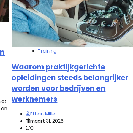
en
Training
Waarom praktijkgerichte
opleidingen steeds belangrijker
worden voor bedrijven en
werknemers
iet
e en
Ethan Miller
maart 31, 2026
0