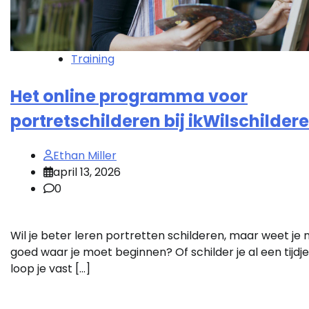
Training
Het online programma voor
portretschilderen bij ikWilschilder
Ethan Miller
april 13, 2026
0
Wil je beter leren portretten schilderen, maar weet je n
goed waar je moet beginnen? Of schilder je al een tijdj
loop je vast […]