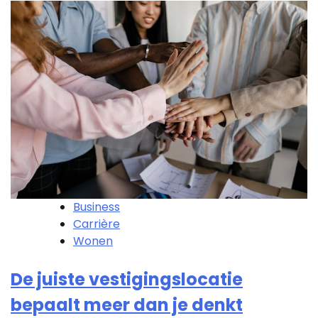
Business
Carrière
Wonen
De juiste vestigingslocatie
bepaalt meer dan je denkt