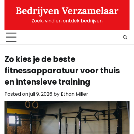
Skip
Bedrijven Verzamelaar
to
content
Zoek, vind en ontdek bedrijven
Zo kies je de beste
fitnessapparatuur voor thuis
en intensieve training
Posted on
juli 9, 2026
by
Ethan Miller