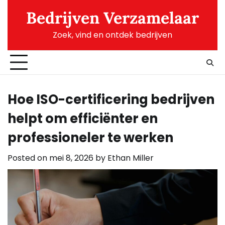
Skip
Bedrijven Verzamelaar
to
content
Zoek, vind en ontdek bedrijven
Hoe ISO-certificering bedrijven
helpt om efficiënter en
professioneler te werken
Posted on
mei 8, 2026
by
Ethan Miller