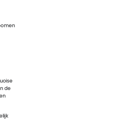
 bomen
uoise
en de
een
lijk