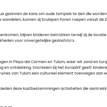
ue gezinnen de kans om oude tempels te zien die worden
es wandelen, kunnen zij brulapen horen roepen vanuit de
komen, blijven kinderen betrokken terwijl zij de locatie
heden voor onvergetelijke gezinsfoto’s.
ngen in Playa del Carmen en Tulum, waar wit zand en turq
en ontdekking. Snorkelen bij het koraalrif geeft kinder
ruïnes van Tulum een cultureel element toevoegen aan 
 bieden deze kustbestemmingen activiteiten die aantrekke