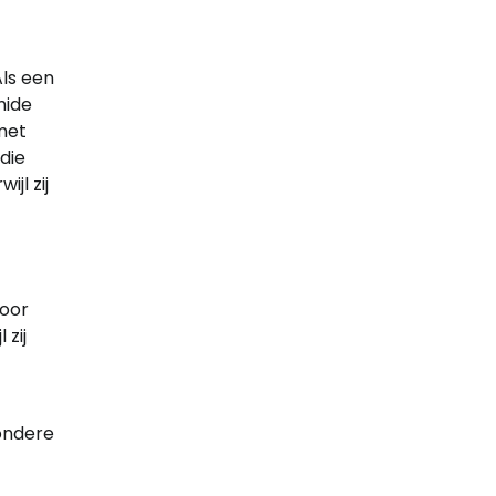
ls een
mide
met
die
jl zij
voor
zij
ondere