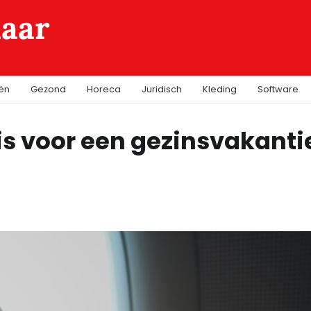
laar
iën
Gezond
Horeca
Juridisch
Kleding
Software
s voor een gezinsvakanti