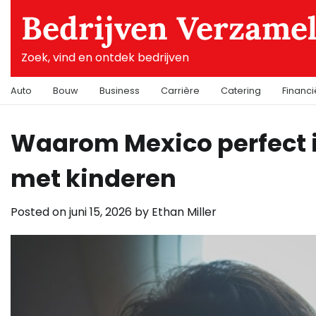
Skip
Bedrijven Verzame
to
content
Zoek, vind en ontdek bedrijven
Auto
Bouw
Business
Carrière
Catering
Financ
Waarom Mexico perfect i
met kinderen
Posted on
juni 15, 2026
by
Ethan Miller