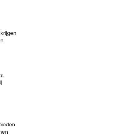
krijgen
en
s,
j
bieden
nnen