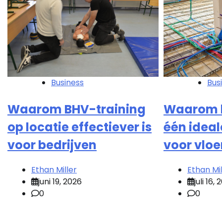
Business
Bus
Waarom BHV-training
Waarom b
op locatie effectiever is
één ideal
voor bedrijven
voor vlo
Ethan Miller
Ethan Mil
juni 19, 2026
juli 16,
0
0