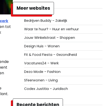
Meer websites
werk
Bedrijven Buddy – Zakelijk
en tot
Waar te huur? – Huur en verhuur
k
Jouw Winkelstraat – Shoppen
Design Huis – Wonen
Fit & Food Fiesta – Gezondheid
lende
Vacatures24 – Werk
ment
Dezo Mode – Fashion
len
Sfeerwonen – Living
e
Codex Justitia – Juridisch
lant.
Recente berichten