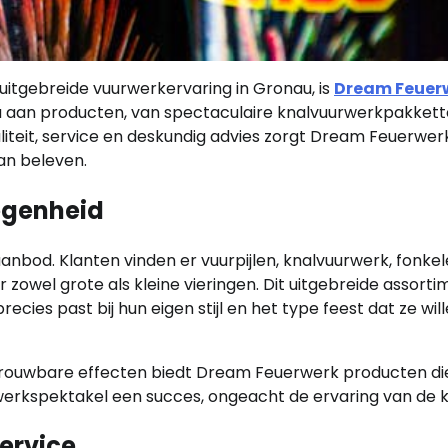
uitgebreide vuurwerkervaring in Gronau, is
Dream Feuer
a aan producten, van spectaculaire knalvuurwerkpakkett
aliteit, service en deskundig advies zorgt Dream Feuerwer
kan beleven.
egenheid
nbod. Klanten vinden er vuurpijlen, knalvuurwerk, fonke
 zowel grote als kleine vieringen. Dit uitgebreide assorti
ecies past bij hun eigen stijl en het type feest dat ze wil
trouwbare effecten biedt Dream Feuerwerk producten di
urwerkspektakel een succes, ongeacht de ervaring van de k
ervice