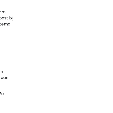
eam
ast bij
estemd
en
k aan
Zo