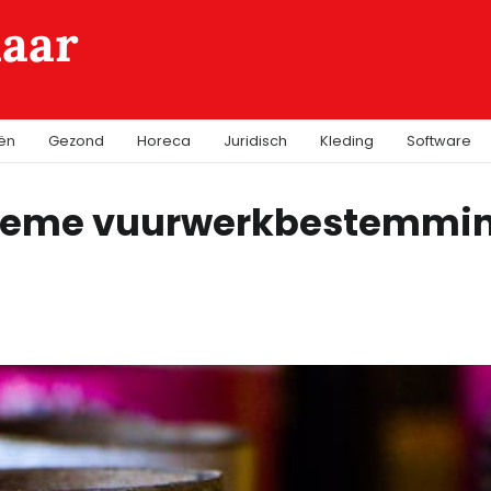
laar
iën
Gezond
Horeca
Juridisch
Kleding
Software
ltieme vuurwerkbestemmi