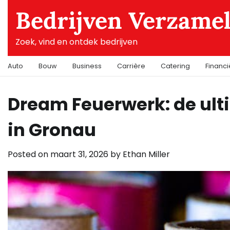
Skip
Bedrijven Verzame
to
content
Zoek, vind en ontdek bedrijven
Auto
Bouw
Business
Carrière
Catering
Financ
Dream Feuerwerk: de u
in Gronau
Posted on
maart 31, 2026
by
Ethan Miller