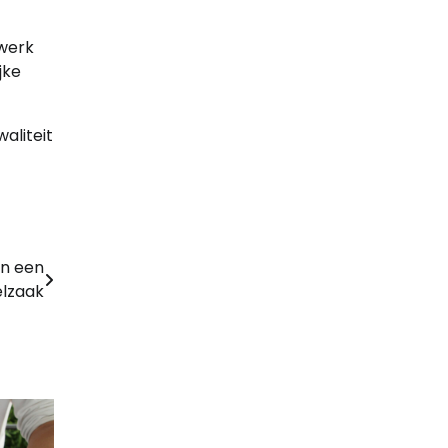
rwerk
jke
aliteit
en een
lzaak