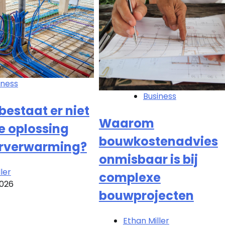
iness
Business
estaat er niet
Waarom
e oplossing
bouwkostenadvies
erverwarming?
onmisbaar is bij
ler
complexe
 2026
bouwprojecten
Ethan Miller