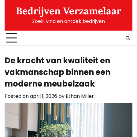
Skip
Bedrijven Verzamelaar
to
content
Zoek, vind en ontdek bedrijven
De kracht van kwaliteit en
vakmanschap binnen een
moderne meubelzaak
Posted on
april 1, 2026
by
Ethan Miller