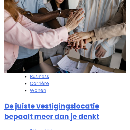
Business
Carrière
Wonen
De juiste vestigingslocatie
bepaalt meer dan je denkt