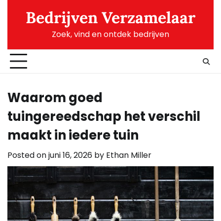
Skip
Bedrijven Verzamelaar
to
content
Zoek, vind en ontdek bedrijven
Waarom goed
tuingereedschap het verschil
maakt in iedere tuin
Posted on
juni 16, 2026
by
Ethan Miller