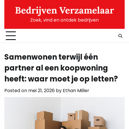
Skip
Bedrijven Verzamelaar
to
content
Zoek, vind en ontdek bedrijven
Samenwonen terwijl één
partner al een koopwoning
heeft: waar moet je op letten?
Posted on
mei 21, 2026
by
Ethan Miller