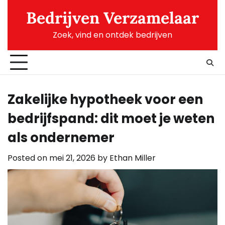
Skip
Bedrijven Verzamelaar
to
content
Zoek, vind en ontdek bedrijven
Zakelijke hypotheek voor een
bedrijfspand: dit moet je weten
als ondernemer
Posted on
mei 21, 2026
by
Ethan Miller