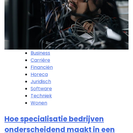
Business
Carrière
Financiën
Horeca
Juridisch
Software
Techniek
Wonen
Hoe specialisatie bedrijven
onderscheidend maakt in een