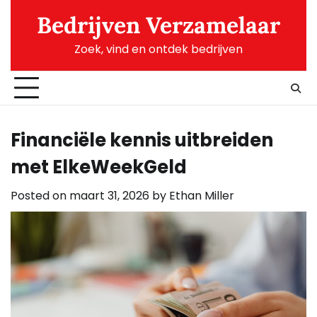
Skip
Bedrijven Verzamelaar
to
content
Zoek, vind en ontdek bedrijven
Financiële kennis uitbreiden
met ElkeWeekGeld
Posted on
maart 31, 2026
by
Ethan Miller