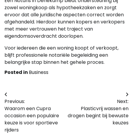
Een Notaris in Denekamp biedt ondersteuning bij
zowel woningkoop als hypotheekzaken en zorgt
ervoor dat alle juridische aspecten correct worden
afgehandeld. Hierdoor kunnen kopers en verkopers
met meer vertrouwen het traject van
eigendomsoverdracht doorlopen.
Voor iedereen die een woning koopt of verkoopt,
blijft professionele notariële begeleiding een
belangrijke stap binnen het gehele proces.
Posted in
Business
Bericht
Previous:
Next:
navigatie
Waarom een Cupra
Plasticvrij wassen en
occasion een populaire
drogen begint bij bewuste
keuze is voor sportieve
keuzes
rijders