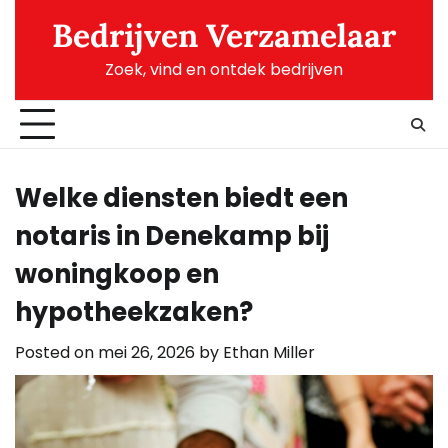
Skip
Bedrijven Verzamelaar
to
content
Zoek, vind en ontdek bedrijven
Welke diensten biedt een
notaris in Denekamp bij
woningkoop en
hypotheekzaken?
Posted on
mei 26, 2026
by
Ethan Miller