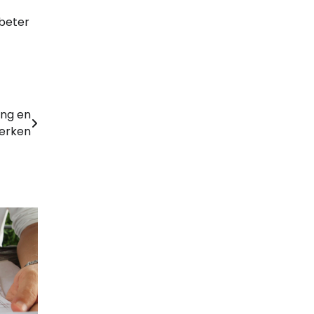
 beter
ing en
werken