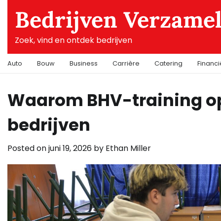
Skip
Bedrijven Verzame
to
content
Zoek, vind en ontdek bedrijven
Auto
Bouw
Business
Carrière
Catering
Financ
Waarom BHV-training op l
bedrijven
Posted on
juni 19, 2026
by
Ethan Miller