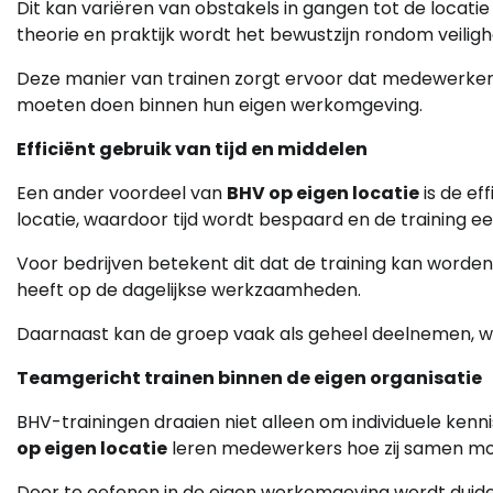
Dit kan variëren van obstakels in gangen tot de locati
theorie en praktijk wordt het bewustzijn rondom veiligh
Deze manier van trainen zorgt ervoor dat medewerker
moeten doen binnen hun eigen werkomgeving.
Efficiënt gebruik van tijd en middelen
Een ander voordeel van
BHV op eigen locatie
is de ef
locatie, waardoor tijd wordt bespaard en de training ee
Voor bedrijven betekent dit dat de training kan worden
heeft op de dagelijkse werkzaamheden.
Daarnaast kan de groep vaak als geheel deelnemen, wat
Teamgericht trainen binnen de eigen organisatie
BHV-trainingen draaien niet alleen om individuele ke
op eigen locatie
leren medewerkers hoe zij samen moe
Door te oefenen in de eigen werkomgeving wordt duid