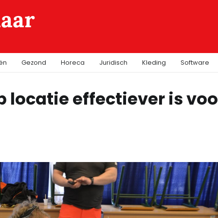
laar
iën
Gezond
Horeca
Juridisch
Kleding
Software
ocatie effectiever is voo