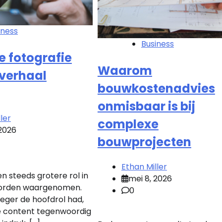
iness
Business
e fotografie
Waarom
verhaal
bouwkostenadvies
onmisbaar is bij
ler
complexe
 2026
bouwprojecten
Ethan Miller
n steeds grotere rol in
mei 8, 2026
orden waargenomen.
0
eger de hoofdrol had,
e content tegenwoordig