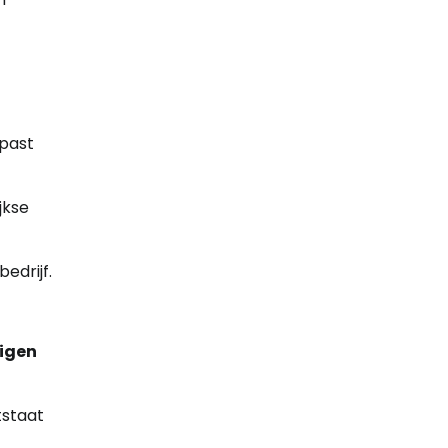
past
jkse
edrijf.
igen
tstaat