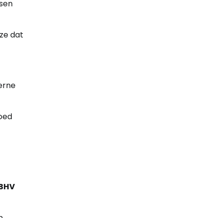
ssen
ze dat
terne
loed
BHV
m