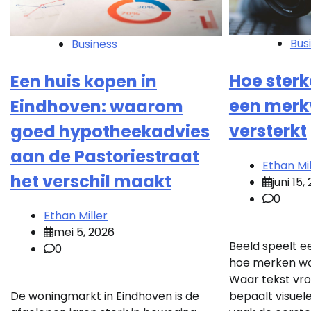
Bus
Business
Hoe sterk
Een huis kopen in
een merk
Eindhoven: waarom
versterkt
goed hypotheekadvies
aan de Pastoriestraat
Ethan Mil
het verschil maakt
juni 15,
0
Ethan Miller
mei 5, 2026
Beeld speelt ee
0
hoe merken w
Waar tekst vro
bepaalt visuel
De woningmarkt in Eindhoven is de