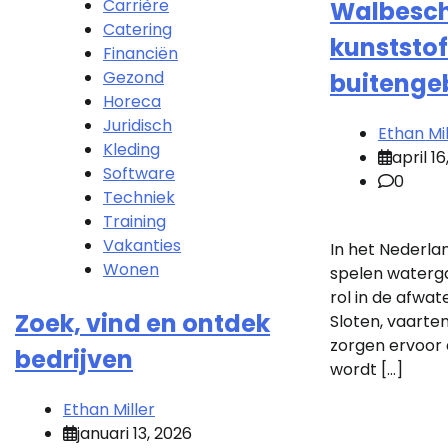
Carrière
Walbesch
Catering
kunststof
Financiën
Gezond
buitenge
Horeca
Juridisch
Ethan Mil
Kleding
april 1
Software
0
Techniek
Training
Vakanties
In het Nederla
Wonen
spelen waterg
rol in de afwat
Zoek, vind en ontdek
Sloten, vaarte
zorgen ervoor 
bedrijven
wordt […]
Ethan Miller
januari 13, 2026