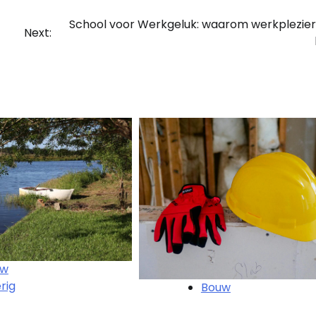
School voor Werkgeluk: waarom werkplezie
Next:
uw
rig
Bouw