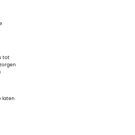
e
 tot
 zorgen
a
 laten