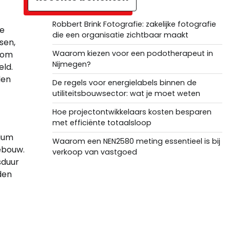
Robbert Brink Fotografie: zakelijke fotografie
ne
die een organisatie zichtbaar maakt
sen,
Waarom kiezen voor een podotherapeut in
 om
Nijmegen?
eld.
den
De regels voor energielabels binnen de
utiliteitsbouwsector: wat je moet weten
Hoe projectontwikkelaars kosten besparen
met efficiënte totaalsloop
nium
Waarom een NEN2580 meting essentieel is bij
ebouw.
verkoop van vastgoed
sduur
den