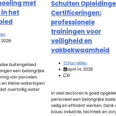
oeiing met
Schulten Opleidinge
 in het
Certificeringen:
bied
professionele
trainingen voor
ler
veiligheid en
6, 2026
vakbekwaamheid
Ethan Miller
ndse buitengebied
april 14, 2026
angen een belangrijke
0
ering van percelen.
n en kleine waterlopen
dat overtollig water
In veel sectoren is goed opgelei
personeel een belangrijke basis
veilig en efficiënt werken. Denk
bouw, industrie, techniek en zor