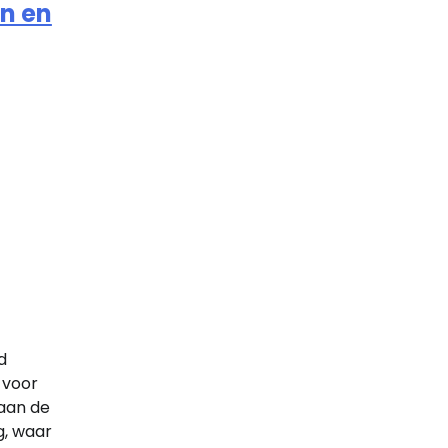
n en
d
 voor
 aan de
g, waar