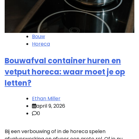
Bouw
Horeca
Bouwafval container huren en
vetput horeca: waar moet je op
letten?
Ethan Miller
april 9, 2026
0
Bij een verbouwing of in de horeca spelen
afvalverwerking en afvoer een grote rol. Of je nu