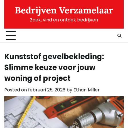
Skip
Bedrijven Verzamelaar
to
content
Zoek, vind en ontdek bedrijven
Kunststof gevelbekleding:
Slimme keuze voor jouw
woning of project
Posted on
februari 25, 2026
by
Ethan Miller