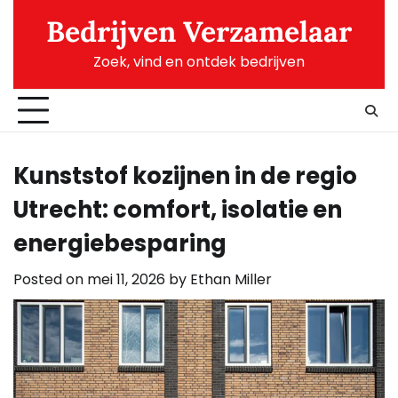
Skip
Bedrijven Verzamelaar
to
content
Zoek, vind en ontdek bedrijven
Kunststof kozijnen in de regio
Utrecht: comfort, isolatie en
energiebesparing
Posted on
mei 11, 2026
by
Ethan Miller