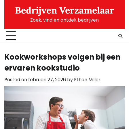
Skip
Bedrijven Verzamelaar
to
content
Zoek, vind en ontdek bedrijven
Kookworkshops volgen bij een
ervaren kookstudio
Posted on
februari 27, 2026
by
Ethan Miller