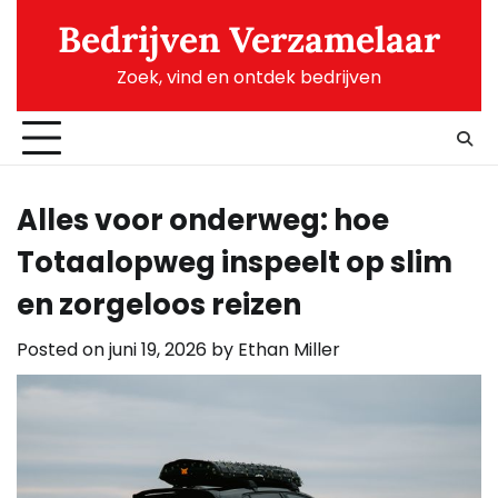
Skip
Bedrijven Verzamelaar
to
content
Zoek, vind en ontdek bedrijven
Alles voor onderweg: hoe
Totaalopweg inspeelt op slim
en zorgeloos reizen
Posted on
juni 19, 2026
by
Ethan Miller